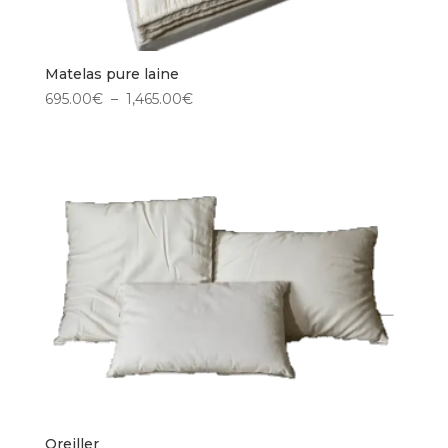
Matelas pure laine
Plage
695.00
€
–
1,465.00
€
de
prix :
695.00€
à
1,465.00€
Oreiller