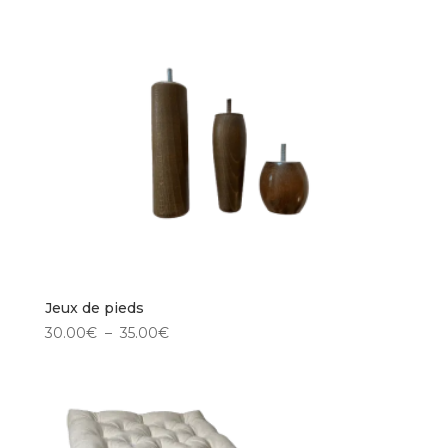
prix :
290.00€
à
780.00€
Jeux de pieds
Plage
30.00
€
–
35.00
€
de
prix :
30.00€
à
35.00€