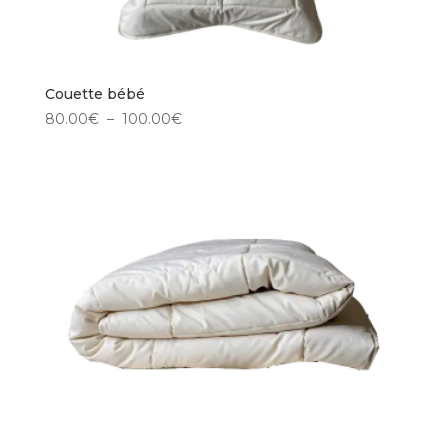
Couette bébé
Plage
80.00
€
–
100.00
€
de
prix :
80.00€
à
100.00€