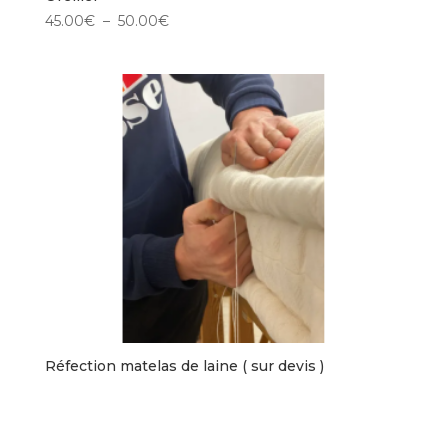
Plage
45.00
€
–
50.00
€
de
prix :
45.00€
à
50.00€
Réfection matelas de laine ( sur devis )