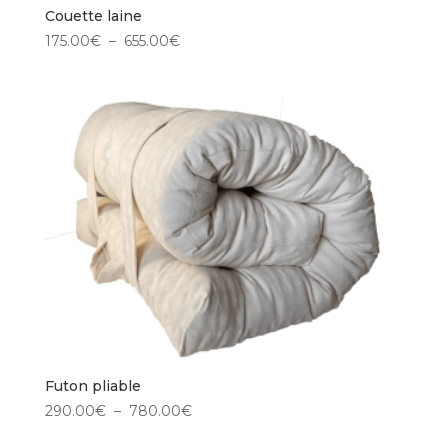
Couette laine
Plage
175.00
€
–
655.00
€
de
prix :
175.00€
à
655.00€
Futon pliable
Plage
290.00
€
–
780.00
€
de