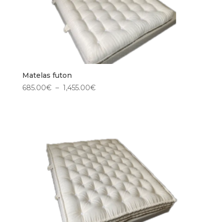
Matelas futon
Plage
685.00
€
–
1,455.00
€
de
prix :
685.00€
à
1,455.00€