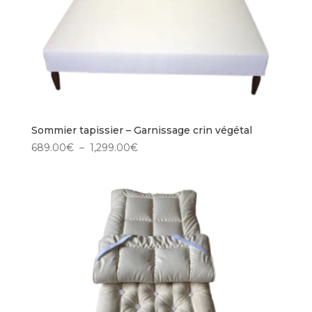
Sommier tapissier – Garnissage crin végétal
Plage
689.00
€
–
1,299.00
€
de
prix :
689.00€
à
1,299.00€