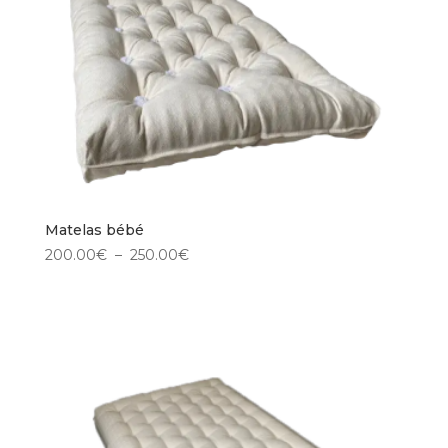
Matelas bébé
Plage
200.00
€
–
250.00
€
de
prix :
200.00€
à
250.00€