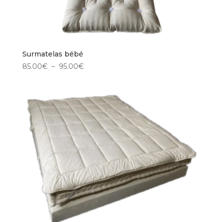
Surmatelas bébé
Plage
85.00
€
–
95.00
€
de
prix :
85.00€
à
95.00€